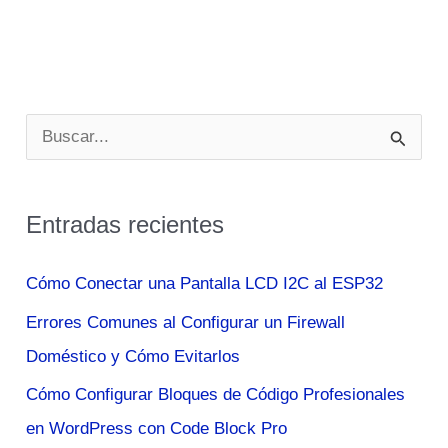
B
u
s
Entradas recientes
c
a
Cómo Conectar una Pantalla LCD I2C al ESP32
r
Errores Comunes al Configurar un Firewall
p
Doméstico y Cómo Evitarlos
o
Cómo Configurar Bloques de Código Profesionales
r
en WordPress con Code Block Pro
: