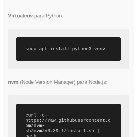
Virtualenv
para Python:
sudo apt install python3-venv
nvm
(Node Version Manager) para Node.js:
curl -o- 
https://raw.githubusercontent.c
om/nvm-
sh/nvm/v0.39.1/install.sh | 
bash