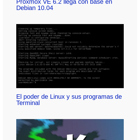
Proxmox VE 6.2 llega con base en
Debian 10.04
El poder de Linux y sus programas de
Terminal