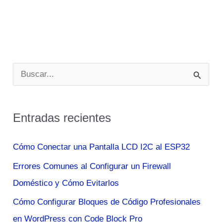
B
u
s
Entradas recientes
c
a
Cómo Conectar una Pantalla LCD I2C al ESP32
r
Errores Comunes al Configurar un Firewall
p
Doméstico y Cómo Evitarlos
o
Cómo Configurar Bloques de Código Profesionales
r
en WordPress con Code Block Pro