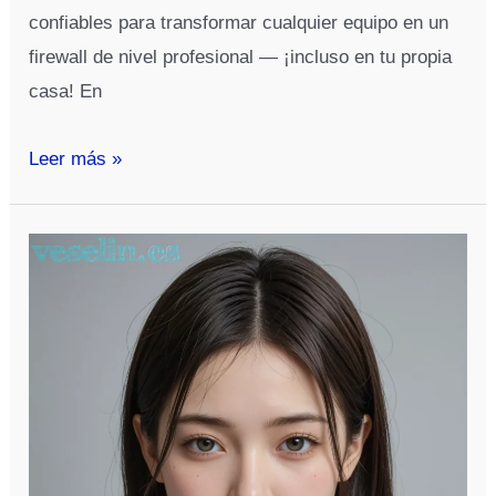
confiables para transformar cualquier equipo en un
firewall de nivel profesional — ¡incluso en tu propia
casa! En
Cómo
Leer más »
instalar
y
configurar
pfSense
en
una
red
doméstica
paso