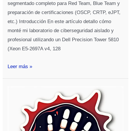
segmentado completo para Red Team, Blue Team y
preparación de certificaciones (OSCP, CRTP, eJPT,
etc.) Introducción En este artículo detallo cómo
monté mi laboratorio de ciberseguridad aislado y
profesional utilizando un Dell Precision Tower 5810
(Xeon E5-2697A v4, 128
Mi
Leer más »
Laboratorio
de
Ciberseguridad
Profesional
con
Proxmox
y