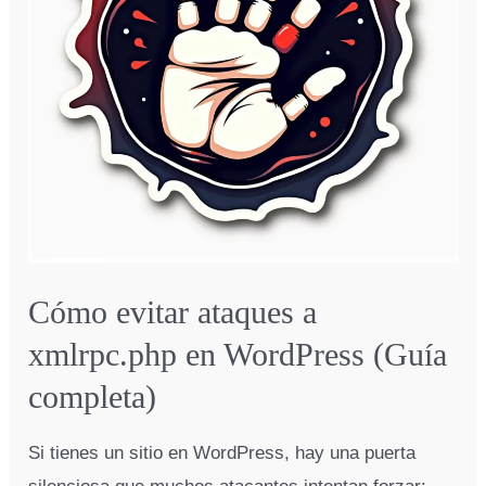
pfSense
–
Guía
Paso
a
Paso
(2026)
Cómo evitar ataques a
xmlrpc.php en WordPress (Guía
completa)
Si tienes un sitio en WordPress, hay una puerta