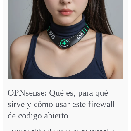
a
paso
en
2026
OPNsense: Qué es, para qué
sirve y cómo usar este firewall
de código abierto
La seguridad de red ya no es un lujo reservado a