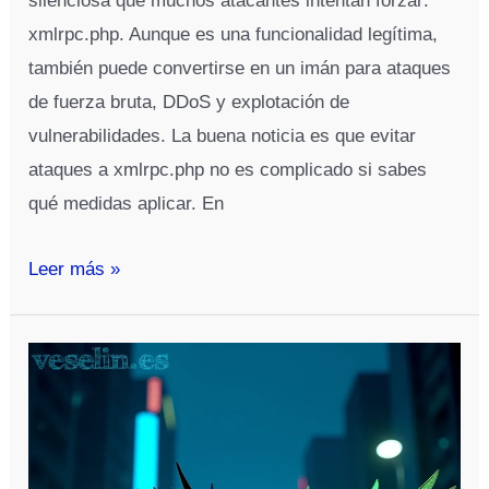
silenciosa que muchos atacantes intentan forzar:
xmlrpc.php. Aunque es una funcionalidad legítima,
también puede convertirse en un imán para ataques
de fuerza bruta, DDoS y explotación de
vulnerabilidades. La buena noticia es que evitar
ataques a xmlrpc.php no es complicado si sabes
qué medidas aplicar. En
Cómo
Leer más »
evitar
ataques
a
xmlrpc.php
en
WordPress