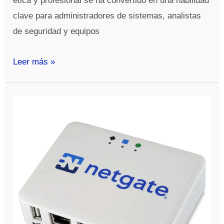
ética y profesional se ha convertido en una habilidad
clave para administradores de sistemas, analistas
de seguridad y equipos
Las
Leer más »
Mejores
Herramientas
De
Hacking
2026
|
Comparativa
y
análisis
profesional