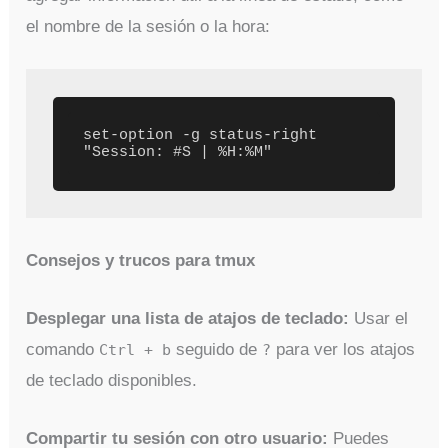
el nombre de la sesión o la hora:
set-option -g status-right 
"Session: #S | %H:%M"
Consejos y trucos para tmux
Desplegar una lista de atajos de teclado:
Usar el
comando
seguido de
para ver los atajos
Ctrl + b
?
de teclado disponibles.
Compartir tu sesión con otro usuario:
Puedes