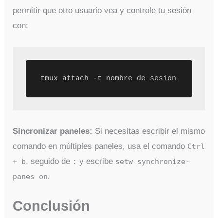
permitir que otro usuario vea y controle tu sesión
con:
tmux attach -t nombre_de_sesion
Sincronizar paneles:
Si necesitas escribir el mismo
comando en múltiples paneles, usa el comando
Ctrl
, seguido de
y escribe
+ b
:
setw synchronize-
.
panes on
Conclusión