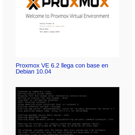
Proxmox VE 6.2 llega con base en
Debian 10.04