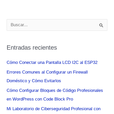
B
u
s
Entradas recientes
c
a
Cómo Conectar una Pantalla LCD I2C al ESP32
r
Errores Comunes al Configurar un Firewall
p
Doméstico y Cómo Evitarlos
o
Cómo Configurar Bloques de Código Profesionales
r
en WordPress con Code Block Pro
:
Mi Laboratorio de Ciberseguridad Profesional con