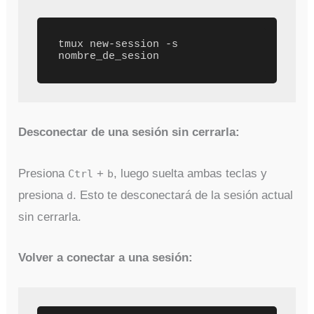
tmux new-session -s 
nombre_de_sesion
Desconectar de una sesión sin cerrarla:
Presiona
+
, luego suelta ambas teclas y
Ctrl
b
presiona
. Esto te desconectará de la sesión actual
d
sin cerrarla.
Volver a conectar a una sesión: