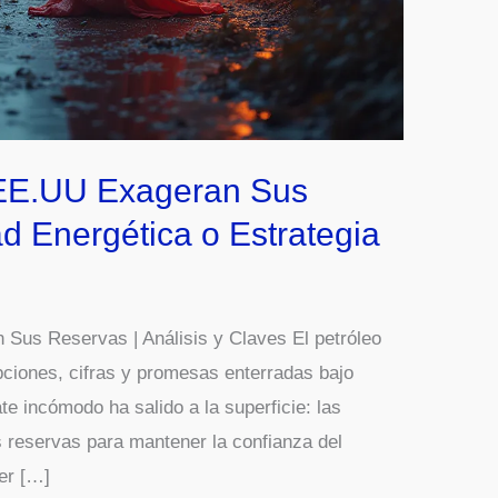
 EE.UU Exageran Sus
d Energética o Estrategia
Sus Reservas | Análisis y Claves El petróleo
pciones, cifras y promesas enterradas bajo
ate incómodo ha salido a la superficie: las
reservas para mantener la confianza del
er […]