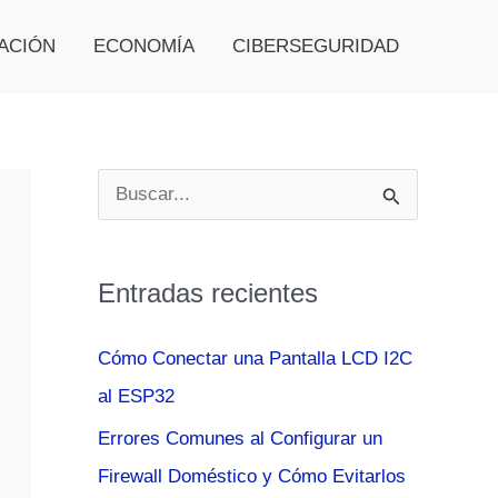
ACIÓN
ECONOMÍA
CIBERSEGURIDAD
B
u
s
Entradas recientes
c
a
Cómo Conectar una Pantalla LCD I2C
r
al ESP32
p
Errores Comunes al Configurar un
o
Firewall Doméstico y Cómo Evitarlos
r