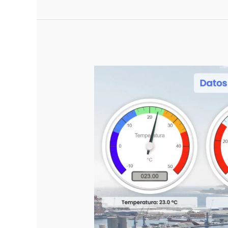
Online
desde
Cero:
Guía
Completa
para
Emprender