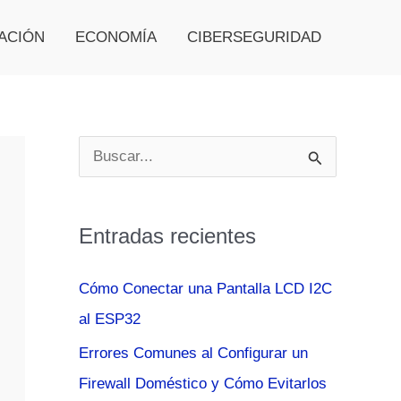
ACIÓN
ECONOMÍA
CIBERSEGURIDAD
B
u
s
Entradas recientes
c
a
Cómo Conectar una Pantalla LCD I2C
r
al ESP32
p
Errores Comunes al Configurar un
o
Firewall Doméstico y Cómo Evitarlos
r