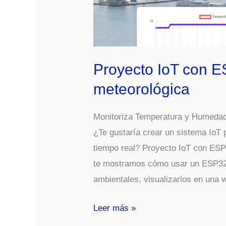
Proyecto IoT con E
meteorológica
Monitoriza Temperatura y Humeda
¿Te gustaría crear un sistema IoT
tiempo real? Proyecto IoT con ESP
te mostramos cómo usar un ESP32
ambientales, visualizarlos en una 
Proyecto
Leer más »
IoT