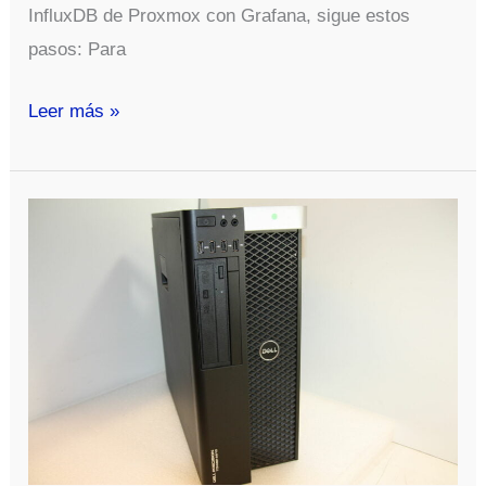
InfluxDB de Proxmox con Grafana, sigue estos
pasos: Para
Para
Leer más »
instalar
Grafana
en
Debian
11
y
monitorear
un
servidor
Proxmox,
sigue