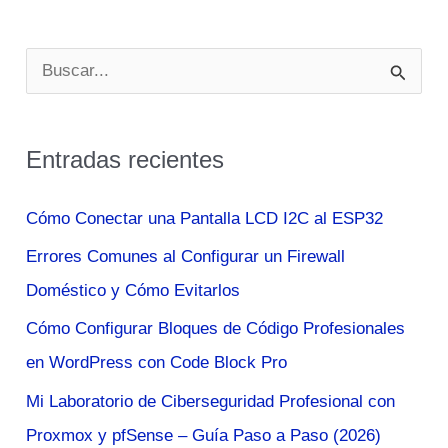
de
caja?
B
u
s
Entradas recientes
c
a
Cómo Conectar una Pantalla LCD I2C al ESP32
r
Errores Comunes al Configurar un Firewall
p
Doméstico y Cómo Evitarlos
o
Cómo Configurar Bloques de Código Profesionales
r
en WordPress con Code Block Pro
:
Mi Laboratorio de Ciberseguridad Profesional con
Proxmox y pfSense – Guía Paso a Paso (2026)