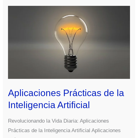
del
Desarrollo
de
la
IA
Aplicaciones Prácticas de la
Inteligencia Artificial
Revolucionando la Vida Diaria: Aplicaciones
Prácticas de la Inteligencia Artificial Aplicaciones