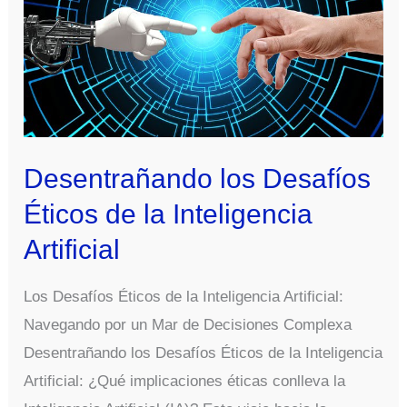
IA
en
la
industria
Desentrañando los Desafíos
Éticos de la Inteligencia
Artificial
Los Desafíos Éticos de la Inteligencia Artificial:
Navegando por un Mar de Decisiones Complexa
Desentrañando los Desafíos Éticos de la Inteligencia
Artificial: ¿Qué implicaciones éticas conlleva la