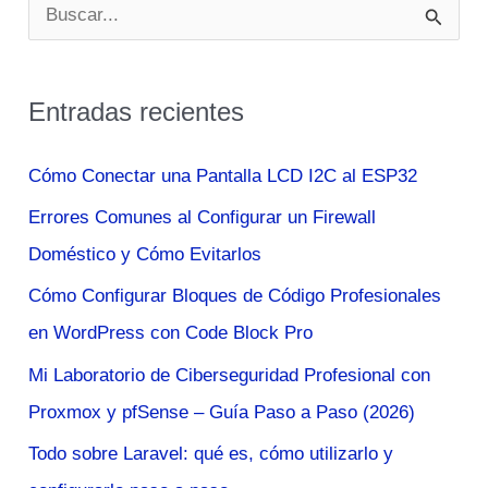
B
u
s
Entradas recientes
c
a
Cómo Conectar una Pantalla LCD I2C al ESP32
r
Errores Comunes al Configurar un Firewall
p
Doméstico y Cómo Evitarlos
o
Cómo Configurar Bloques de Código Profesionales
r
en WordPress con Code Block Pro
:
Mi Laboratorio de Ciberseguridad Profesional con
Proxmox y pfSense – Guía Paso a Paso (2026)
Todo sobre Laravel: qué es, cómo utilizarlo y