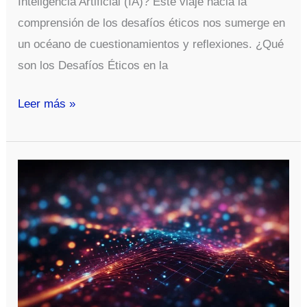
Inteligencia Artificial (IA)? Este viaje hacia la
comprensión de los desafíos éticos nos sumerge en
un océano de cuestionamientos y reflexiones. ¿Qué
son los Desafíos Éticos en la
Desentrañando
Leer más »
los
Desafíos
Éticos
de
la
Inteligencia
Artificial