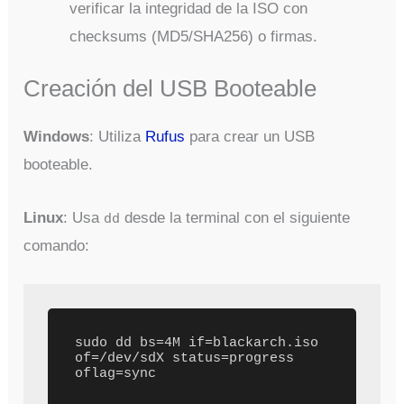
verificar la integridad de la ISO con
checksums (MD5/SHA256) o firmas.
Creación del USB Booteable
Windows
: Utiliza
Rufus
para crear un USB
booteable.
Linux
: Usa
desde la terminal con el siguiente
dd
comando:
sudo dd bs=4M if=blackarch.iso 
of=/dev/sdX status=progress 
oflag=sync