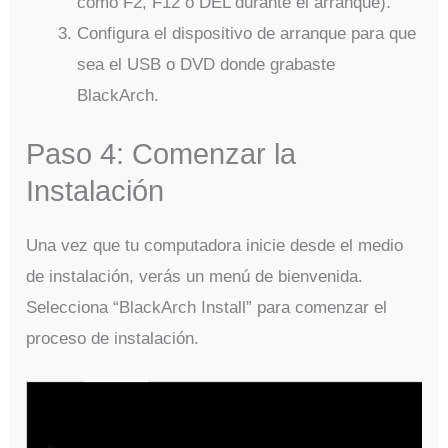
como F2, F12 o DEL durante el arranque).
Configura el dispositivo de arranque para que
sea el USB o DVD donde grabaste
BlackArch.
Paso 4: Comenzar la
Instalación
Una vez que tu computadora inicie desde el medio
de instalación, verás un menú de bienvenida.
Selecciona “BlackArch Install” para comenzar el
proceso de instalación.