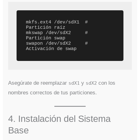
mkfs.ext4 /dev/sdX1  # 
Partición raíz

mkswap /dev/sdX2     # 
Partición swap

swapon /dev/sdX2     # 
Asegúrate de reemplazar
y
con los
sdX1
sdX2
nombres correctos de tus particiones.
4. Instalación del Sistema
Base