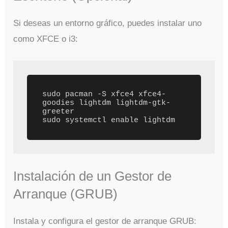
Si deseas un entorno gráfico, puedes instalar uno
como XFCE o i3:
sudo pacman -S xfce4 xfce4-
goodies lightdm lightdm-gtk-
greeter

Instalación de un Gestor de
Arranque (GRUB)
Instala y configura el gestor de arranque GRUB: