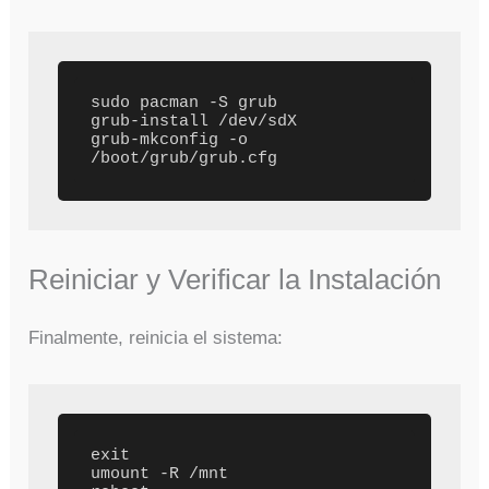
sudo pacman -S grub

grub-install /dev/sdX

grub-mkconfig -o 
Reiniciar y Verificar la Instalación
Finalmente, reinicia el sistema:
exit

umount -R /mnt
