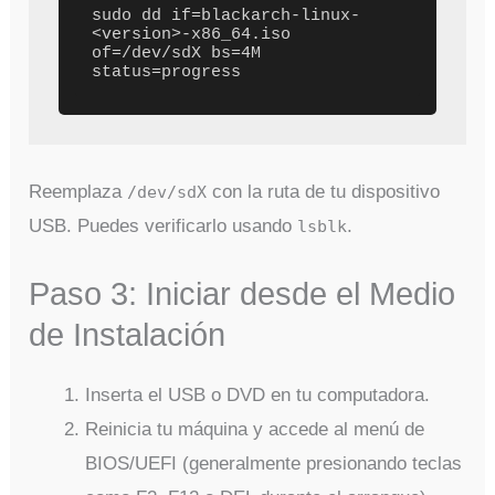
sudo dd if=blackarch-linux-
<version>-x86_64.iso 
of=/dev/sdX bs=4M 
Reemplaza
con la ruta de tu dispositivo
/dev/sdX
USB. Puedes verificarlo usando
.
lsblk
Paso 3: Iniciar desde el Medio
de Instalación
Inserta el USB o DVD en tu computadora.
Reinicia tu máquina y accede al menú de
BIOS/UEFI (generalmente presionando teclas