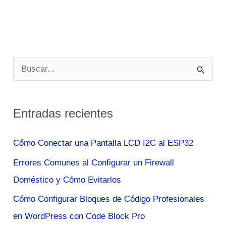
B
u
s
Entradas recientes
c
a
Cómo Conectar una Pantalla LCD I2C al ESP32
r
Errores Comunes al Configurar un Firewall
p
Doméstico y Cómo Evitarlos
o
Cómo Configurar Bloques de Código Profesionales
r
en WordPress con Code Block Pro
: