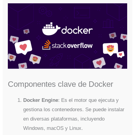
Componentes clave de Docker
Docker Engine
: Es el motor que ejecuta y
gestiona los contenedores. Se puede instalar
en diversas plataformas, incluyendo
Windows, macOS y Linux.