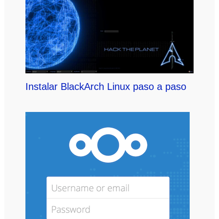
Instalar BlackArch Linux paso a paso