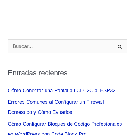
B
u
s
Entradas recientes
c
a
Cómo Conectar una Pantalla LCD I2C al ESP32
r
Errores Comunes al Configurar un Firewall
p
Doméstico y Cómo Evitarlos
o
Cómo Configurar Bloques de Código Profesionales
r
en WordPress con Code Block Pro