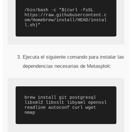
/bin/bash -c "$(curl -fsSL 
https://raw.githubusercontent.c
om/Homebrew/install/HEAD/instal
Ejecuta el siguiente comando para instalar las
dependencias necesarias de Metasploit:
brew install git postgresql 
libxml2 libxslt libyaml openssl 
readline autoconf curl wget 