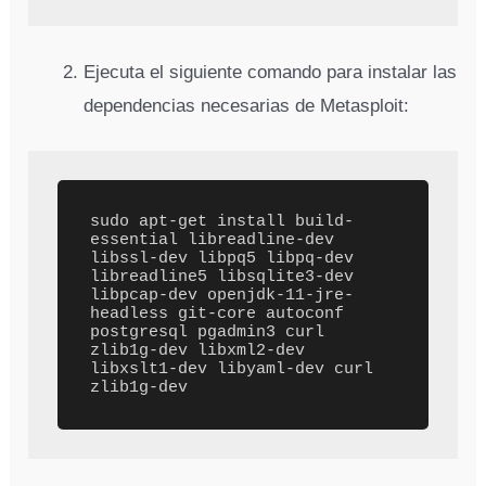
Ejecuta el siguiente comando para instalar las
dependencias necesarias de Metasploit:
sudo apt-get install build-
essential libreadline-dev 
libssl-dev libpq5 libpq-dev 
libreadline5 libsqlite3-dev 
libpcap-dev openjdk-11-jre-
headless git-core autoconf 
postgresql pgadmin3 curl 
zlib1g-dev libxml2-dev 
libxslt1-dev libyaml-dev curl 