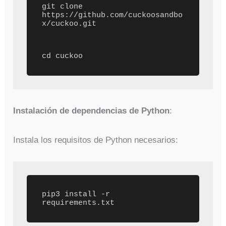
git clone 
https://github.com/cuckoosandbo
x/cuckoo.git 
cd cuckoo
Instalación de dependencias de Python
:
Instala los requisitos de Python necesarios:
pip3 install -r 
requirements.txt