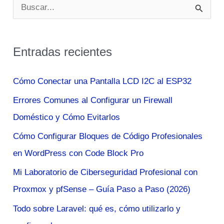
B
u
s
Entradas recientes
c
a
Cómo Conectar una Pantalla LCD I2C al ESP32
r
Errores Comunes al Configurar un Firewall
p
Doméstico y Cómo Evitarlos
o
Cómo Configurar Bloques de Código Profesionales
r
en WordPress con Code Block Pro
:
Mi Laboratorio de Ciberseguridad Profesional con
Proxmox y pfSense – Guía Paso a Paso (2026)
Todo sobre Laravel: qué es, cómo utilizarlo y