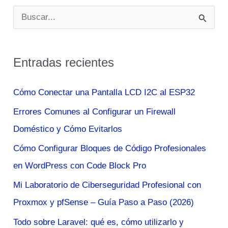
B
u
s
Entradas recientes
c
a
Cómo Conectar una Pantalla LCD I2C al ESP32
r
Errores Comunes al Configurar un Firewall
p
Doméstico y Cómo Evitarlos
o
Cómo Configurar Bloques de Código Profesionales
r
en WordPress con Code Block Pro
:
Mi Laboratorio de Ciberseguridad Profesional con
Proxmox y pfSense – Guía Paso a Paso (2026)
Todo sobre Laravel: qué es, cómo utilizarlo y