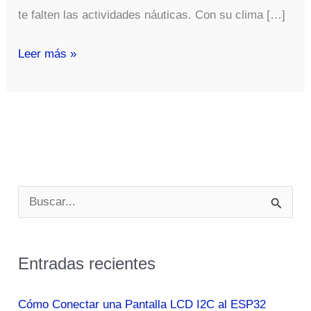
te falten las actividades náuticas. Con su clima […]
Aventuras
Leer más »
náuticas
en
la
Costa
del
Sol
B
Málaga
u
s
Entradas recientes
c
a
Cómo Conectar una Pantalla LCD I2C al ESP32