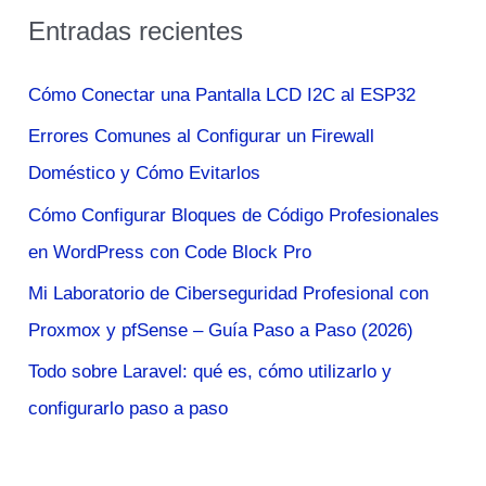
s
Entradas recientes
c
a
Cómo Conectar una Pantalla LCD I2C al ESP32
r
Errores Comunes al Configurar un Firewall
p
Doméstico y Cómo Evitarlos
o
Cómo Configurar Bloques de Código Profesionales
r
en WordPress con Code Block Pro
:
Mi Laboratorio de Ciberseguridad Profesional con
Proxmox y pfSense – Guía Paso a Paso (2026)
Todo sobre Laravel: qué es, cómo utilizarlo y
configurarlo paso a paso