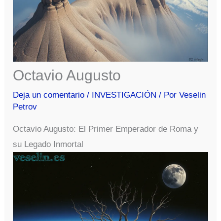
Octavio Augusto
Deja un comentario
/
INVESTIGACIÓN
/ Por
Veselin
Petrov
Octavio Augusto: El Primer Emperador de Roma y
su Legado Inmortal