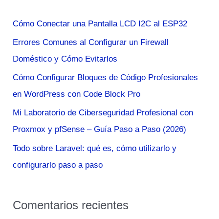
a
Cómo Conectar una Pantalla LCD I2C al ESP32
r
Errores Comunes al Configurar un Firewall
p
Doméstico y Cómo Evitarlos
o
Cómo Configurar Bloques de Código Profesionales
r
en WordPress con Code Block Pro
:
Mi Laboratorio de Ciberseguridad Profesional con
Proxmox y pfSense – Guía Paso a Paso (2026)
Todo sobre Laravel: qué es, cómo utilizarlo y
configurarlo paso a paso
Comentarios recientes