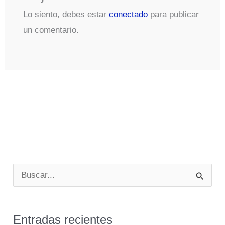
Lo siento, debes estar
conectado
para publicar
un comentario.
B
u
s
Entradas recientes
c