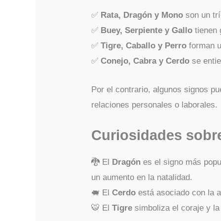
✅
Rata, Dragón y Mono
son un tr
✅
Buey, Serpiente y Gallo
tienen 
✅
Tigre, Caballo y Perro
forman u
✅
Conejo, Cabra y Cerdo
se entie
Por el contrario, algunos signos pu
relaciones personales o laborales.
Curiosidades sobr
🐉 El
Dragón
es el signo más popul
un aumento en la natalidad.
🐖 El
Cerdo
está asociado con la a
🐯 El
Tigre
simboliza el coraje y la