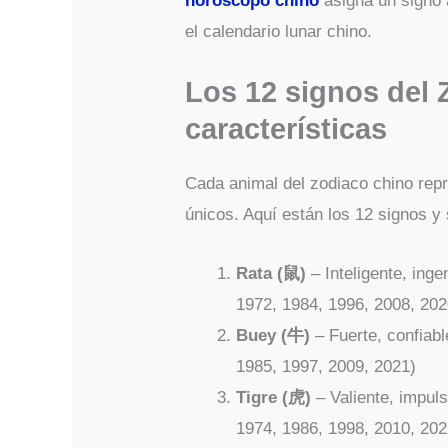
horóscopo chino
asigna un signo 
el calendario lunar chino.
Los 12 signos del 
características
Cada animal del zodiaco chino rep
únicos. Aquí están los 12 signos 
Rata (鼠)
– Inteligente, ing
1972, 1984, 1996, 2008, 202
Buey (牛)
– Fuerte, confiabl
1985, 1997, 2009, 2021)
Tigre (虎)
– Valiente, impuls
1974, 1986, 1998, 2010, 202