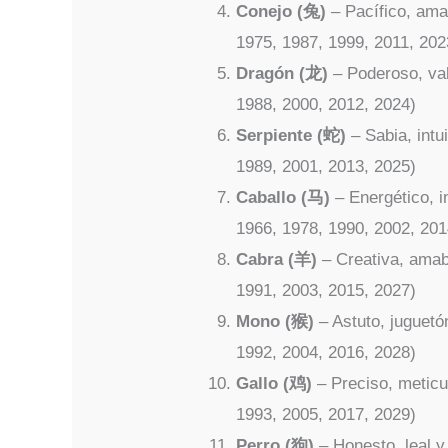
Conejo (兔)
– Pacífico, ama
1975, 1987, 1999, 2011, 202
Dragón (龙)
– Poderoso, val
1988, 2000, 2012, 2024)
Serpiente (蛇)
– Sabia, intu
1989, 2001, 2013, 2025)
Caballo (马)
– Energético, i
1966, 1978, 1990, 2002, 201
Cabra (羊)
– Creativa, amabl
1991, 2003, 2015, 2027)
Mono (猴)
– Astuto, juguetó
1992, 2004, 2016, 2028)
Gallo (鸡)
– Preciso, meticu
1993, 2005, 2017, 2029)
Perro (狗)
– Honesto, leal y