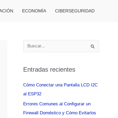
ACIÓN
ECONOMÍA
CIBERSEGURIDAD
B
u
s
Entradas recientes
c
a
Cómo Conectar una Pantalla LCD I2C
r
al ESP32
p
Errores Comunes al Configurar un
o
Firewall Doméstico y Cómo Evitarlos
r