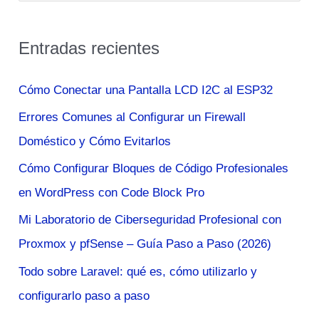
u
s
Entradas recientes
c
a
Cómo Conectar una Pantalla LCD I2C al ESP32
r
Errores Comunes al Configurar un Firewall
p
Doméstico y Cómo Evitarlos
o
Cómo Configurar Bloques de Código Profesionales
r
en WordPress con Code Block Pro
:
Mi Laboratorio de Ciberseguridad Profesional con
Proxmox y pfSense – Guía Paso a Paso (2026)
Todo sobre Laravel: qué es, cómo utilizarlo y
configurarlo paso a paso