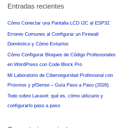
Entradas recientes
c
a
Cómo Conectar una Pantalla LCD I2C al ESP32
r
Errores Comunes al Configurar un Firewall
p
Doméstico y Cómo Evitarlos
o
Cómo Configurar Bloques de Código Profesionales
r
en WordPress con Code Block Pro
:
Mi Laboratorio de Ciberseguridad Profesional con
Proxmox y pfSense – Guía Paso a Paso (2026)
Todo sobre Laravel: qué es, cómo utilizarlo y
configurarlo paso a paso