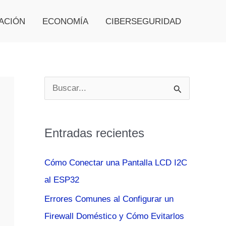
ACIÓN
ECONOMÍA
CIBERSEGURIDAD
B
u
s
Entradas recientes
c
a
Cómo Conectar una Pantalla LCD I2C
r
al ESP32
p
Errores Comunes al Configurar un
o
Firewall Doméstico y Cómo Evitarlos
r