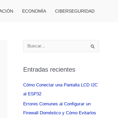
ACIÓN
ECONOMÍA
CIBERSEGURIDAD
B
u
s
Entradas recientes
c
a
Cómo Conectar una Pantalla LCD I2C
r
al ESP32
p
Errores Comunes al Configurar un
o
Firewall Doméstico y Cómo Evitarlos
r