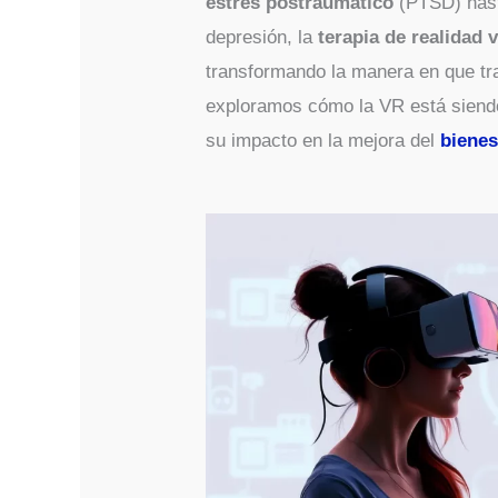
estrés postraumático
(PTSD) hasta
depresión, la
terapia de realidad v
transformando la manera en que tra
exploramos cómo la VR está siendo 
su impacto en la mejora del
bienes