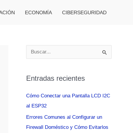
ACIÓN
ECONOMÍA
CIBERSEGURIDAD
B
u
s
Entradas recientes
c
a
Cómo Conectar una Pantalla LCD I2C
r
al ESP32
p
Errores Comunes al Configurar un
o
Firewall Doméstico y Cómo Evitarlos
r