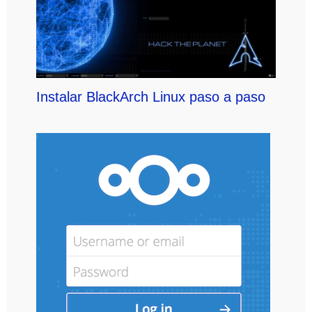
Instalar BlackArch Linux paso a paso