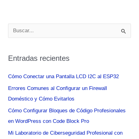
B
u
s
Entradas recientes
c
a
Cómo Conectar una Pantalla LCD I2C al ESP32
r
Errores Comunes al Configurar un Firewall
p
Doméstico y Cómo Evitarlos
o
Cómo Configurar Bloques de Código Profesionales
r
en WordPress con Code Block Pro
:
Mi Laboratorio de Ciberseguridad Profesional con