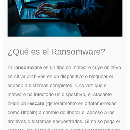
¿Qué es el Ransomware?
El
ransomware
es un tipo de malware cuyo objetivo
es cifrar archivos en un dispositivo o bloquear el
acceso a sistemas completos. Una vez que el
malware ha infectado un dispositivo, el atacante
exige un
rescate
(generalmente en criptomonedas
como Bitcoin) a cambio de liberar el acceso a los
archivos o sistemas secuestrados. Si no se paga el