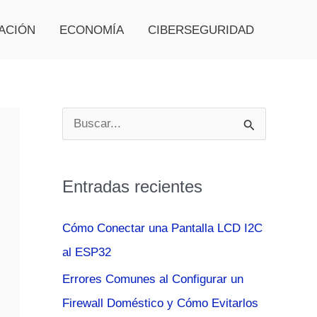
ACIÓN
ECONOMÍA
CIBERSEGURIDAD
B
u
s
Entradas recientes
c
a
Cómo Conectar una Pantalla LCD I2C
r
al ESP32
p
Errores Comunes al Configurar un
o
Firewall Doméstico y Cómo Evitarlos
r