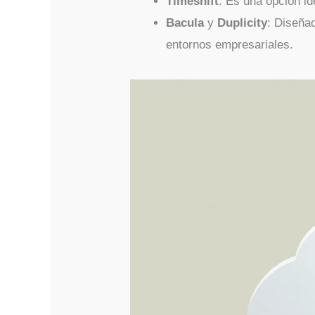
Timeshift
: Es una opción i
Bacula
y
Duplicity
: Diseña
entornos empresariales.