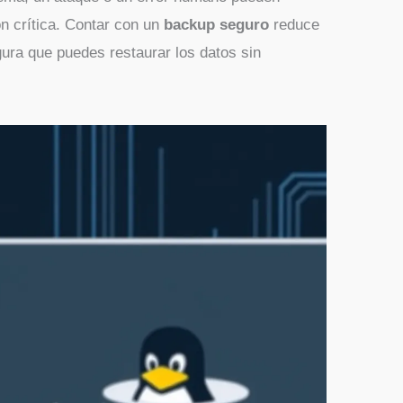
ón crítica. Contar con un
backup seguro
reduce
ura que puedes restaurar los datos sin