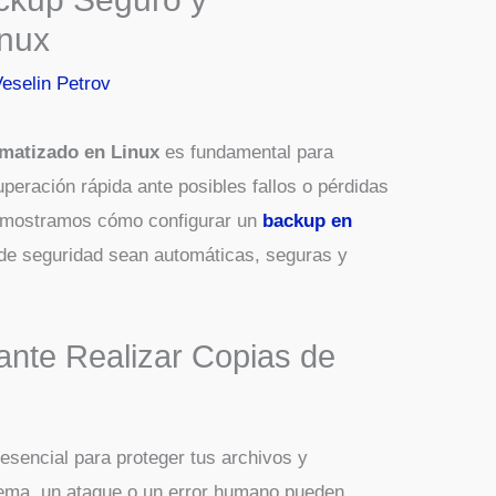
inux
Veselin Petrov
matizado en Linux
es fundamental para
uperación rápida ante posibles fallos o pérdidas
te mostramos cómo configurar un
backup en
 de seguridad sean automáticas, seguras y
nte Realizar Copias de
?
esencial para proteger tus archivos y
stema, un ataque o un error humano pueden