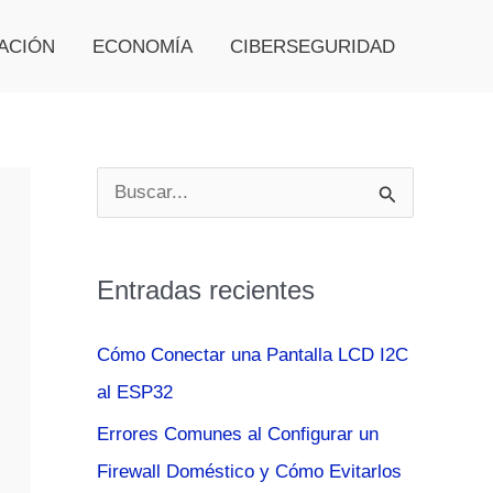
ACIÓN
ECONOMÍA
CIBERSEGURIDAD
B
u
s
Entradas recientes
c
a
Cómo Conectar una Pantalla LCD I2C
r
al ESP32
p
Errores Comunes al Configurar un
o
Firewall Doméstico y Cómo Evitarlos
r