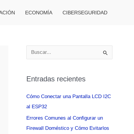
ACIÓN
ECONOMÍA
CIBERSEGURIDAD
B
u
s
Entradas recientes
c
a
Cómo Conectar una Pantalla LCD I2C
r
al ESP32
p
Errores Comunes al Configurar un
o
Firewall Doméstico y Cómo Evitarlos
r