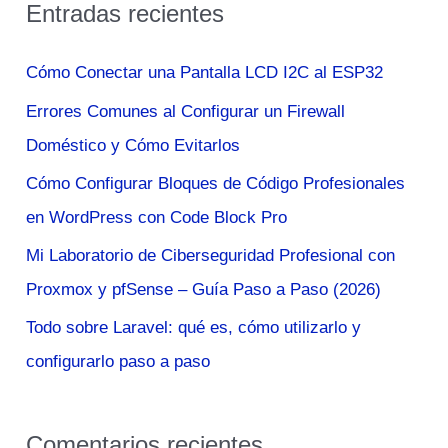
Entradas recientes
c
a
Cómo Conectar una Pantalla LCD I2C al ESP32
r
Errores Comunes al Configurar un Firewall
p
Doméstico y Cómo Evitarlos
o
Cómo Configurar Bloques de Código Profesionales
r
en WordPress con Code Block Pro
:
Mi Laboratorio de Ciberseguridad Profesional con
Proxmox y pfSense – Guía Paso a Paso (2026)
Todo sobre Laravel: qué es, cómo utilizarlo y
configurarlo paso a paso
Comentarios recientes