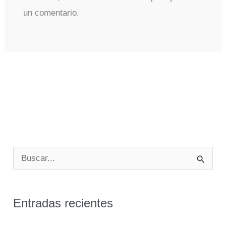
un comentario.
B
u
s
Entradas recientes
c
a