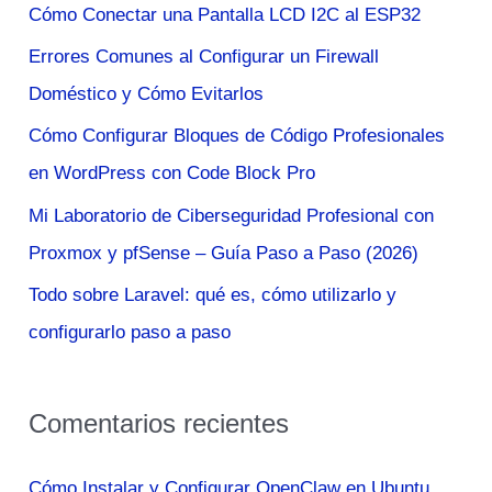
Cómo Conectar una Pantalla LCD I2C al ESP32
r
Errores Comunes al Configurar un Firewall
p
Doméstico y Cómo Evitarlos
o
Cómo Configurar Bloques de Código Profesionales
r
en WordPress con Code Block Pro
:
Mi Laboratorio de Ciberseguridad Profesional con
Proxmox y pfSense – Guía Paso a Paso (2026)
Todo sobre Laravel: qué es, cómo utilizarlo y
configurarlo paso a paso
Comentarios recientes
Cómo Instalar y Configurar OpenClaw en Ubuntu