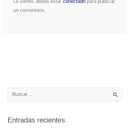
Lo siento, debes estar
conectado
para publicar
un comentario.
B
u
s
Entradas recientes
c