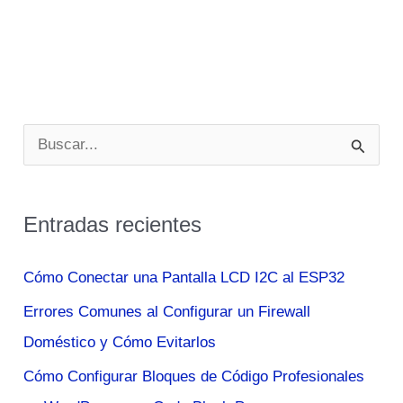
B
u
s
Entradas recientes
c
a
Cómo Conectar una Pantalla LCD I2C al ESP32
r
Errores Comunes al Configurar un Firewall
p
Doméstico y Cómo Evitarlos
o
Cómo Configurar Bloques de Código Profesionales
r