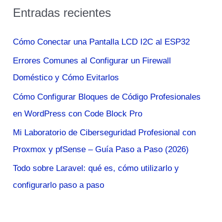
Entradas recientes
c
a
Cómo Conectar una Pantalla LCD I2C al ESP32
r
Errores Comunes al Configurar un Firewall
p
Doméstico y Cómo Evitarlos
o
Cómo Configurar Bloques de Código Profesionales
r
en WordPress con Code Block Pro
:
Mi Laboratorio de Ciberseguridad Profesional con
Proxmox y pfSense – Guía Paso a Paso (2026)
Todo sobre Laravel: qué es, cómo utilizarlo y
configurarlo paso a paso