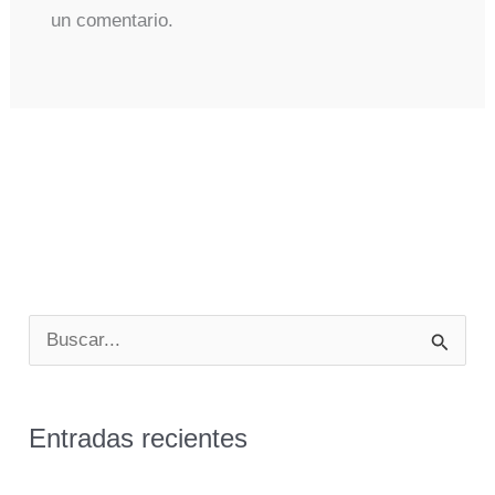
un comentario.
B
u
s
Entradas recientes
c
a