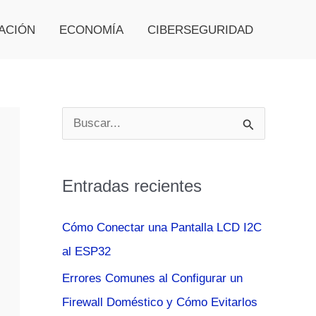
ACIÓN
ECONOMÍA
CIBERSEGURIDAD
B
u
s
Entradas recientes
c
a
Cómo Conectar una Pantalla LCD I2C
r
al ESP32
p
Errores Comunes al Configurar un
o
Firewall Doméstico y Cómo Evitarlos
r