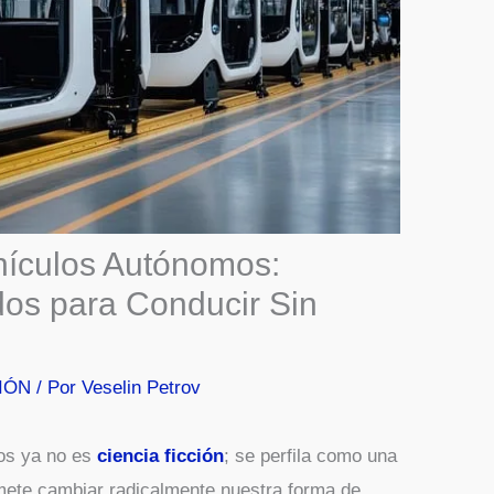
ehículos Autónomos:
os para Conducir Sin
IÓN
/ Por
Veselin Petrov
mos ya no es
ciencia ficción
; se perfila como una
omete cambiar radicalmente nuestra forma de