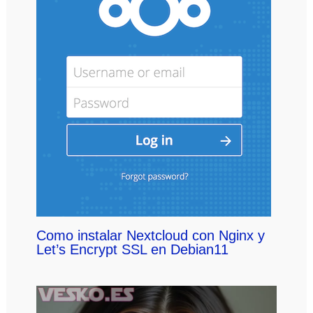
Como instalar Nextcloud con Nginx y
Let’s Encrypt SSL en Debian11