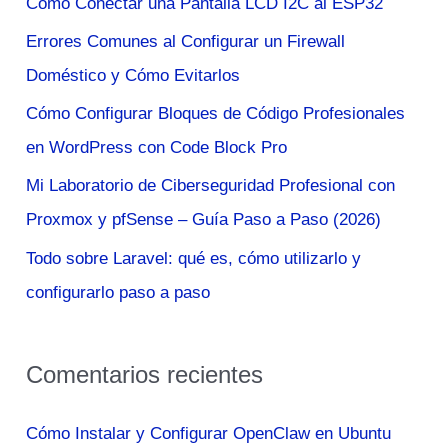
Cómo Conectar una Pantalla LCD I2C al ESP32
r
Errores Comunes al Configurar un Firewall
p
Doméstico y Cómo Evitarlos
o
Cómo Configurar Bloques de Código Profesionales
r
en WordPress con Code Block Pro
:
Mi Laboratorio de Ciberseguridad Profesional con
Proxmox y pfSense – Guía Paso a Paso (2026)
Todo sobre Laravel: qué es, cómo utilizarlo y
configurarlo paso a paso
Comentarios recientes
Cómo Instalar y Configurar OpenClaw en Ubuntu