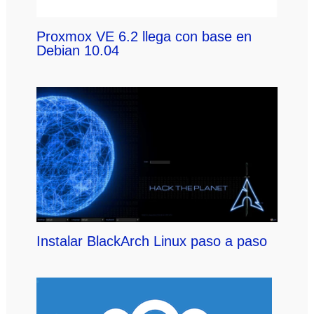
Proxmox VE 6.2 llega con base en
Debian 10.04
Instalar BlackArch Linux paso a paso