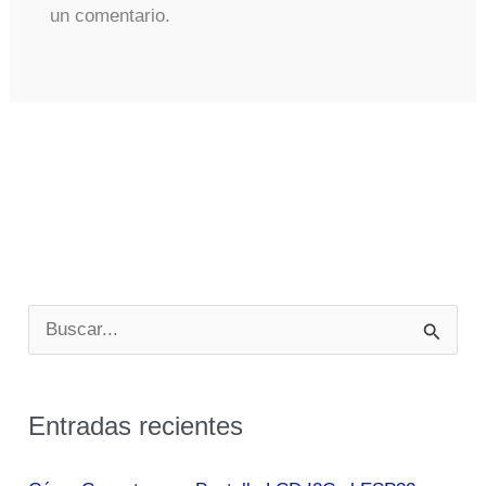
un comentario.
B
u
s
Entradas recientes
c
a