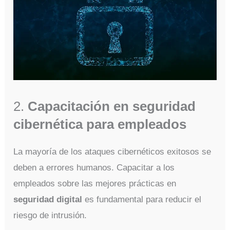
2.
Capacitación en seguridad
cibernética para empleados
La mayoría de los ataques cibernéticos exitosos se
deben a errores humanos. Capacitar a los
empleados sobre las mejores prácticas en
seguridad digital
es fundamental para reducir el
riesgo de intrusión.