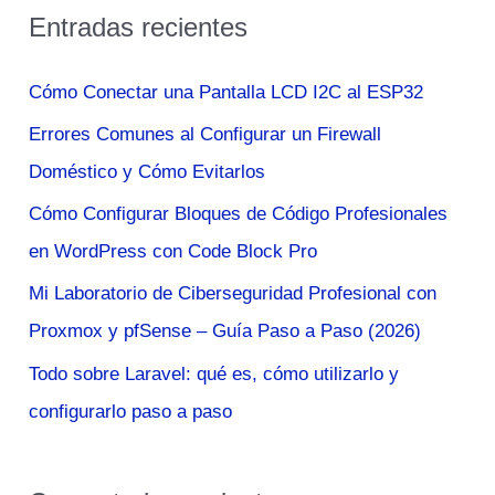
Entradas recientes
c
a
Cómo Conectar una Pantalla LCD I2C al ESP32
r
Errores Comunes al Configurar un Firewall
p
Doméstico y Cómo Evitarlos
o
Cómo Configurar Bloques de Código Profesionales
r
en WordPress con Code Block Pro
:
Mi Laboratorio de Ciberseguridad Profesional con
Proxmox y pfSense – Guía Paso a Paso (2026)
Todo sobre Laravel: qué es, cómo utilizarlo y
configurarlo paso a paso