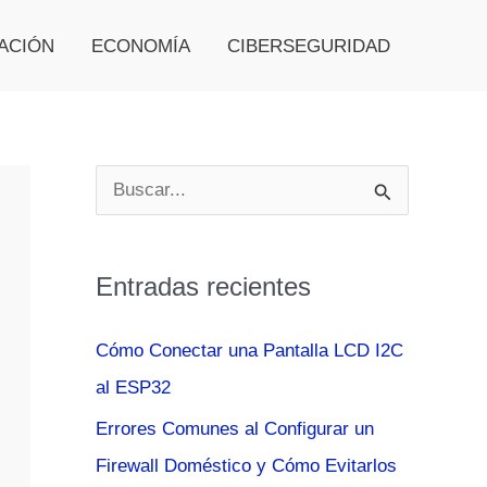
ACIÓN
ECONOMÍA
CIBERSEGURIDAD
B
u
s
Entradas recientes
c
a
Cómo Conectar una Pantalla LCD I2C
r
al ESP32
p
Errores Comunes al Configurar un
o
Firewall Doméstico y Cómo Evitarlos
r