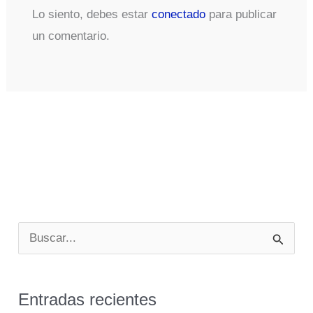
Lo siento, debes estar
conectado
para publicar
un comentario.
B
u
s
Entradas recientes
c