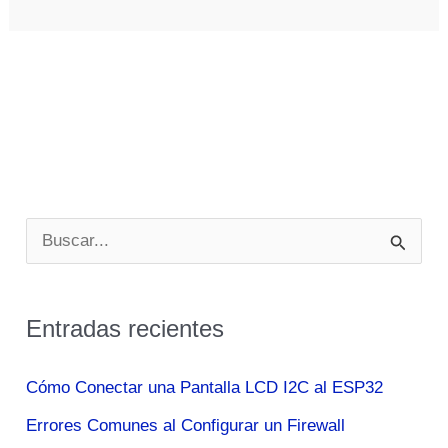
B
u
s
Entradas recientes
c
a
Cómo Conectar una Pantalla LCD I2C al ESP32
r
Errores Comunes al Configurar un Firewall
p