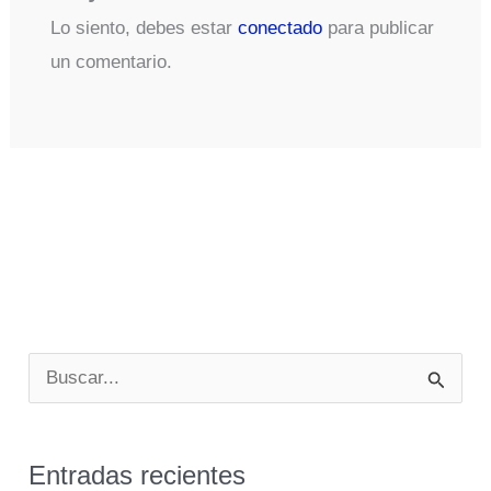
Lo siento, debes estar
conectado
para publicar
un comentario.
B
u
s
Entradas recientes
c