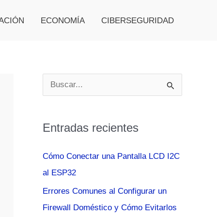
ACIÓN
ECONOMÍA
CIBERSEGURIDAD
B
u
s
Entradas recientes
c
a
Cómo Conectar una Pantalla LCD I2C
r
al ESP32
p
Errores Comunes al Configurar un
o
Firewall Doméstico y Cómo Evitarlos
r