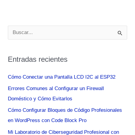
B
u
s
Entradas recientes
c
a
Cómo Conectar una Pantalla LCD I2C al ESP32
r
Errores Comunes al Configurar un Firewall
p
Doméstico y Cómo Evitarlos
o
Cómo Configurar Bloques de Código Profesionales
r
en WordPress con Code Block Pro
:
Mi Laboratorio de Ciberseguridad Profesional con