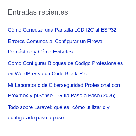
s
Entradas recientes
c
a
Cómo Conectar una Pantalla LCD I2C al ESP32
r
Errores Comunes al Configurar un Firewall
p
Doméstico y Cómo Evitarlos
o
Cómo Configurar Bloques de Código Profesionales
r
en WordPress con Code Block Pro
:
Mi Laboratorio de Ciberseguridad Profesional con
Proxmox y pfSense – Guía Paso a Paso (2026)
Todo sobre Laravel: qué es, cómo utilizarlo y
configurarlo paso a paso