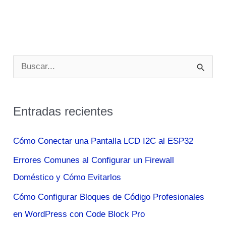
B
u
s
Entradas recientes
c
a
Cómo Conectar una Pantalla LCD I2C al ESP32
r
Errores Comunes al Configurar un Firewall
p
Doméstico y Cómo Evitarlos
o
Cómo Configurar Bloques de Código Profesionales
r
en WordPress con Code Block Pro
: