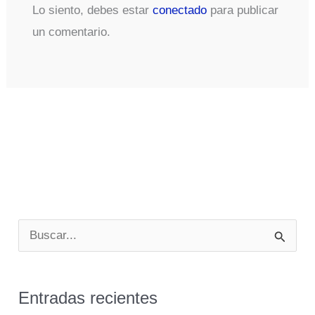
Lo siento, debes estar
conectado
para publicar
un comentario.
B
u
s
Entradas recientes
c