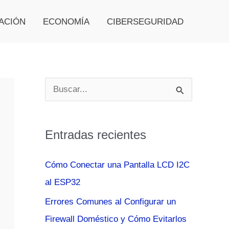
ACIÓN
ECONOMÍA
CIBERSEGURIDAD
B
u
s
Entradas recientes
c
a
Cómo Conectar una Pantalla LCD I2C
r
al ESP32
p
Errores Comunes al Configurar un
o
Firewall Doméstico y Cómo Evitarlos
r