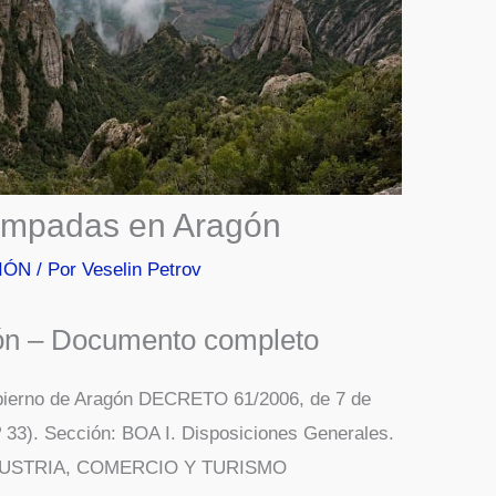
ampadas en Aragón
IÓN
/ Por
Veselin Petrov
agón – Documento completo
ierno de Aragón DECRETO 61/2006, de 7 de
º 33). Sección: BOA I. Disposiciones Generales.
DUSTRIA, COMERCIO Y TURISMO