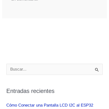
B
u
s
Entradas recientes
c
a
Cómo Conectar una Pantalla LCD I2C al ESP32
r