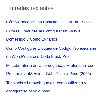
s
Entradas recientes
c
a
Cómo Conectar una Pantalla LCD I2C al ESP32
r
Errores Comunes al Configurar un Firewall
p
Doméstico y Cómo Evitarlos
o
Cómo Configurar Bloques de Código Profesionales
r
en WordPress con Code Block Pro
:
Mi Laboratorio de Ciberseguridad Profesional con
Proxmox y pfSense – Guía Paso a Paso (2026)
Todo sobre Laravel: qué es, cómo utilizarlo y
configurarlo paso a paso