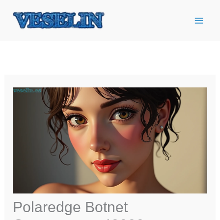
Ir
al
contenido
Polaredge Botnet