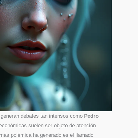
s generan debates tan intensos como
Pedro
 económicas suelen ser objeto de atención
 más polémica ha generado es el llamado