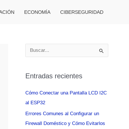
ACIÓN
ECONOMÍA
CIBERSEGURIDAD
B
u
s
Entradas recientes
c
a
Cómo Conectar una Pantalla LCD I2C
r
al ESP32
p
Errores Comunes al Configurar un
o
Firewall Doméstico y Cómo Evitarlos
r