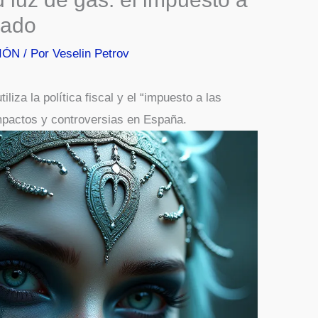
cado
IÓN
/ Por
Veselin Petrov
za la política fiscal y el “impuesto a las
mpactos y controversias en España.